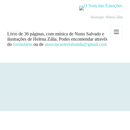
P
u
l
Ilustração: Helena Zália
a
r
p
LIVRO
Livro de 36 páginas, com música de Nuno Salvado e
a
ilustrações de Helena Zália. Podes encomendar através
r
do
formulário
ou de
associacaoterrabatida@gmail.com
a
o
c
o
n
t
e
ú
d
o