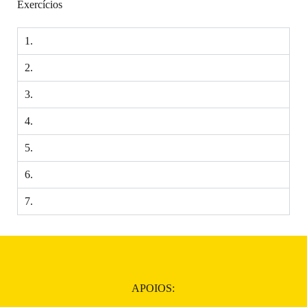
Exercícios
1.
2.
3.
4.
5.
6.
7.
APOIOS: